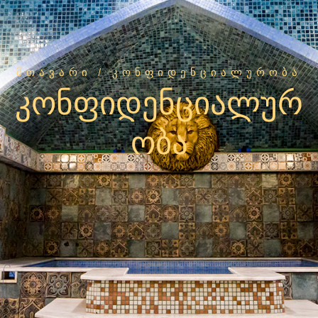
ᲛᲗᲐᲕᲐᲠᲘ
/ ᲙᲝᲜᲤᲘᲓᲔᲜᲪᲘᲐᲚᲣᲠᲝᲑᲐ
კონფიდენციალურ
ობა