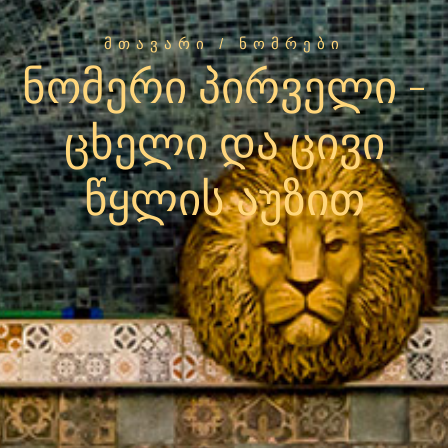
ᲛᲗᲐᲕᲐᲠᲘ
/ ᲜᲝᲛᲠᲔᲑᲘ
ნომერი პირველი -
ცხელი და ცივი
წყლის აუზით