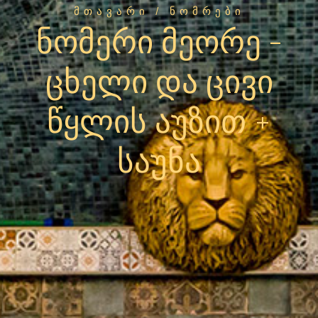
ᲛᲗᲐᲕᲐᲠᲘ
/ ᲜᲝᲛᲠᲔᲑᲘ
ნომერი მეორე -
ცხელი და ცივი
წყლის აუზით +
საუნა